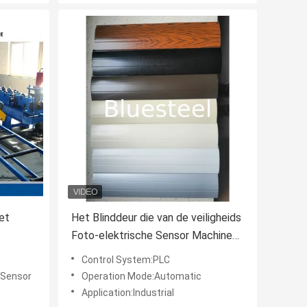
et
Het Blinddeur die van de veiligheids
Foto-elektrische Sensor Machine
van één
Aangepaste Grootte vormen
Control System:PLC
 Sensor
Operation Mode:Automatic
Application:Industrial