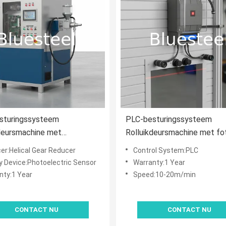
sturingssysteem
PLC-besturingssysteem
deursmachine met
Rolluikdeursmachine met fo
ische werking en hogedruk
elektrische
er:Helical Gear Reducer
Control System:PLC
uitingstechnologie
sensorveiligheidsinrichting e
y Device:Photoelectric Sensor
Warranty:1 Year
snelheid 10-20m/min
nty:1 Year
Speed:10-20m/min
CONTACT NU
CONTACT NU