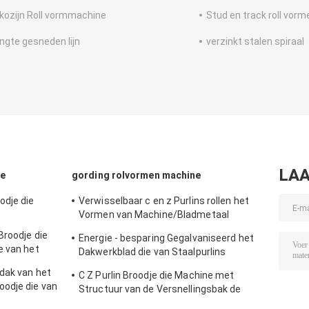
kozijn Roll vormmachine
Stud en track roll vor
engte gesneden lijn
verzinkt stalen spiraal
LAA
ne
gording rolvormen machine
dje die
Verwisselbaar c en z Purlins rollen het
Vormen van Machine/Bladmetaal
Vormend Machines
Broodje die
Energie - besparing Gegalvaniseerd het
e van het
Dakwerkblad die van Staalpurlins
 maken
Machine maken
dak van het
C Z Purlin Broodje die Machine met
oodje die van
Structuur van de Versnellingsbak de
ormen
Drijftoren vormen