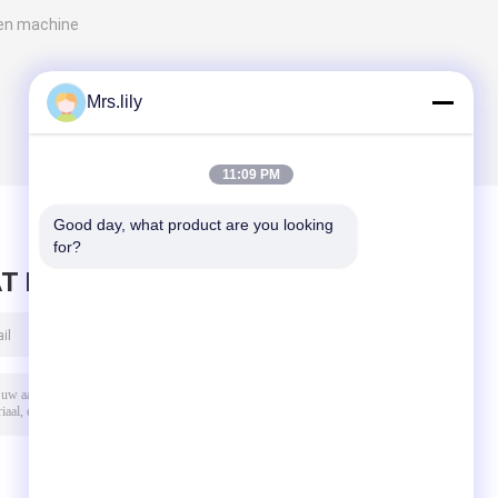
men machine
Mrs.lily
11:09 PM
Good day, what product are you looking 
for?
T BERICHT ACHTER