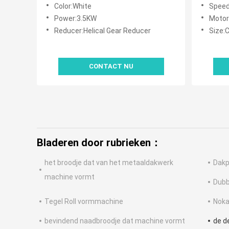
vormen
vormen
Color:White
Spee
Power:3.5KW
Motor
Reducer:Helical Gear Reducer
Size:
CONTACT NU
Bladeren door rubrieken：
het broodje dat van het metaaldakwerk
Dakp
machine vormt
Dubb
Tegel Roll vormmachine
Noka
bevindend naadbroodje dat machine vormt
de d