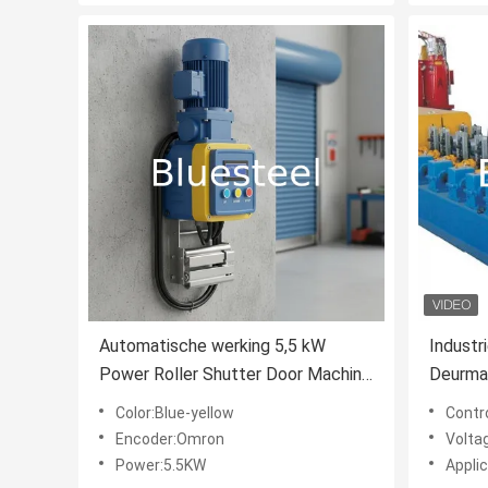
Automatische werking 5,5 kW
Industr
Power Roller Shutter Door Machine
Deurmac
met PLC besturingssysteem voor
Snelhei
Color:Blue-yellow
Contr
industriële toepassingen
Encoder:Omron
Volta
Power:5.5KW
Applic