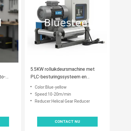
5.5KW rolluikdeursmachine met
to-
PLC-besturingssysteem en
spiraalvormige versnellingsreducer
Color:Blue-yellow
n
voor industriële toepassingen
Speed:10-20m/min
Reducer:Helical Gear Reducer
CONTACT NU