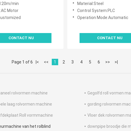
Gebruik
d:20m/min
Material:Steel
:AC Motor
Control System:PLC
Customized
Operation Mode:Automatic
CONTACT NU
CONTACT NU
Page 1 of 6
|<
<<
1
2
3
4
5
6
>>
>|
aneel rolvormen machine
Gegolfd roll vormen m
ele laag rolvormen machine
gording rolvormen mac
fdekplaat Roll vormmachine
Vloer dek rolvormen m
eurmachine van het rolblind
downpipe broodje die 