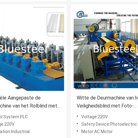
iële Aangepaste de
Witte de Deurmachine van h
hine van het Rolblind met
Veiligheidsblind met Foto-
d van 20m/min
elektrische Sensorgarantie 
ol System:PLC
Voltage:220V
jaar
ge:220V
Safety Device:Photoelectric
ation:Industrial
Motor:AC Motor