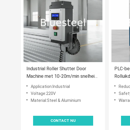
Industrial Roller Shutter Door
PLC-be
Machine met 10-20m/min snelheid,
Rolluik
Helical Gear Reducer en Omron
automat
Application:Industrial
Reduc
Encoder voor nauwkeurige controle
PU-insp
Voltage:220V
Safet
Material:Steel & Aluminium
Warra
CONTACT NU