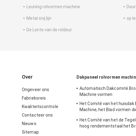
Leuning rolvormen machine
Deur
Metal snij lijn
op l
De Lente van de roldeur
Over
Dakpaneel rolvormen machi
Automatisch Dakcomité Broo
Ongeveer ons
Machine vormen
Fabrieksreis
Het Comité van het huisdak 
Kwaliteitscontrole
Machine, het Blad vormen di
Contacteer ons
Aluminiumdakwerk Machine
Het Comité van het de Tegel
Nieuws
hoog rendementstaal het Br
Sitemap
het Dakwerkblad Machine v