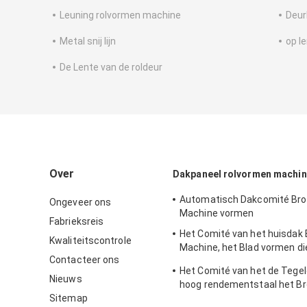
Leuning rolvormen machine
Deur
Metal snij lijn
op l
De Lente van de roldeur
Over
Dakpaneel rolvormen machi
Automatisch Dakcomité Broo
Ongeveer ons
Machine vormen
Fabrieksreis
Het Comité van het huisdak 
Kwaliteitscontrole
Machine, het Blad vormen di
Contacteer ons
Aluminiumdakwerk Machine
Het Comité van het de Tegel
Nieuws
hoog rendementstaal het Br
Sitemap
het Dakwerkblad Machine v