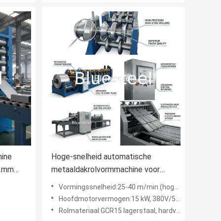
hine
Hoge-snelheid automatische
±2mm
metaaldakrolvormmachine voor
 Metalen
grote bouwprojecten
Vormingssnelheid:25-40 m/min (hogesnelheidsmodus)
Hoofdmotorvermogen:15 kW, 380V/50Hz 3-fasig
Rolmateriaal:GCR15 lagerstaal, hardverchroomd, HRC 60-64