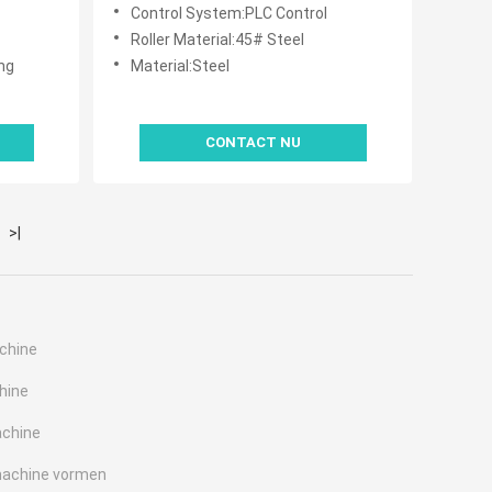
besturing en 45# staalrollers voor
Control System:PLC Control
e
de productie van dakplaten
Roller Material:45# Steel
ng
Material:Steel
CONTACT NU
>|
achine
hine
achine
machine vormen