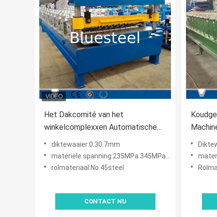
Het Dakcomité van het
Koudgew
winkelcomplexxen Automatische
Machin
Metaal Machinesnelheid 10 -
Materia
diktewaaier:0.30.7mm
Dikte
15m/Min
materiële spanning:235MPa 345MPa en 550MPa.
materië
rolmateriaal:No.45steel
Rolma
CONTACT NU