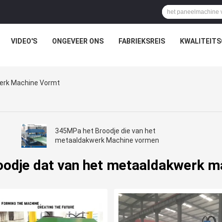
VIDEO'S
ONGEVEER ONS
FABRIEKSREIS
KWALITEIT
werk Machine Vormt
345MPa het Broodje die van het
e
metaaldakwerk Machine vormen
roodje dat van het metaaldakwerk m