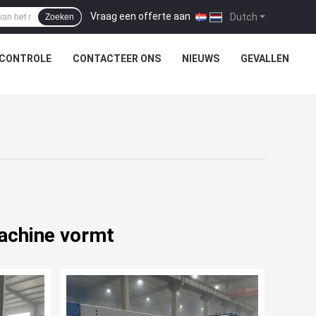
Vraag een offerte aan
|
Dutch
Zoeken
SCONTROLE
CONTACTEER ONS
NIEUWS
GEVALLEN
achine vormt