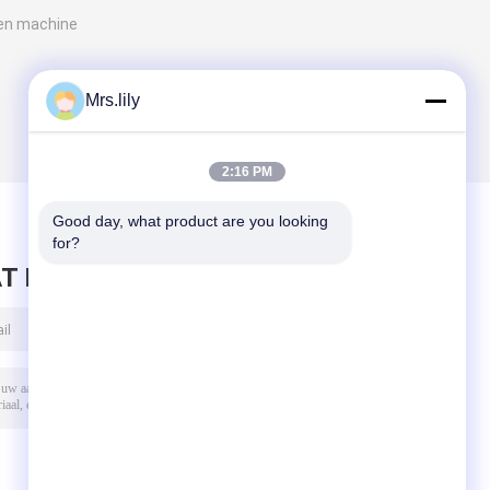
men machine
Mrs.lily
2:16 PM
Good day, what product are you looking 
for?
T BERICHT ACHTER