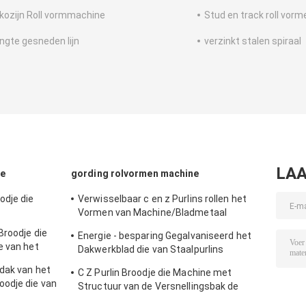
kozijn Roll vormmachine
Stud en track roll vor
engte gesneden lijn
verzinkt stalen spiraal
LAA
ne
gording rolvormen machine
dje die
Verwisselbaar c en z Purlins rollen het
Vormen van Machine/Bladmetaal
Vormend Machines
Broodje die
Energie - besparing Gegalvaniseerd het
e van het
Dakwerkblad die van Staalpurlins
 maken
Machine maken
dak van het
C Z Purlin Broodje die Machine met
oodje die van
Structuur van de Versnellingsbak de
ormen
Drijftoren vormen