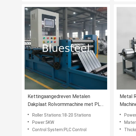
Kettingaangedreven Metalen
Metal R
Dakplaat Rolvormmachine met PLC
Machine
Besturing en 45# Stalen Rollen
PLC Con
Roller Stations:18-20 Stations
Powe
voor Hoge Snelheid Dakplaat
Station
Power:5KW
Materi
Productie
dakpla
Control System:PLC Control
Thick