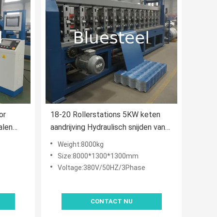
or
18-20 Rollerstations 5KW keten
alen
aandrijving Hydraulisch snijden van
r
metaal dak rollen vormen machine
Weight:8000kg
voor de productie van stalen tegels
Size:8000*1300*1300mm
Voltage:380V/50HZ/3Phase
CONTACT NU