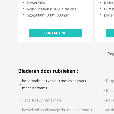
een dikte van 0,3-0,8 mm en 18-20
Machine
Power:5KW
Roller
rolstations voor industriële
8-30m/
Roller Stations:18-20 Stations
Cutti
dakbedekking
Size:8000*1300*1300mm
Materi
CONTACT NU
Pag
Bladeren door rubrieken：
het broodje dat van het metaaldakwerk
Dakp
machine vormt
Dubb
Tegel Roll vormmachine
Noka
bevindend naadbroodje dat machine vormt
de d