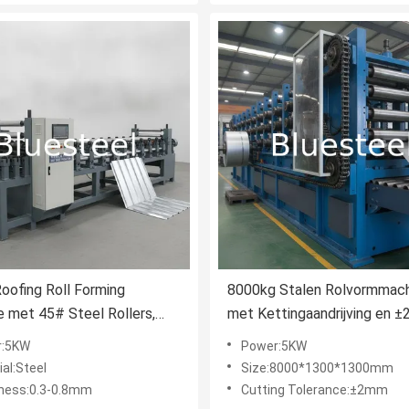
oofing Roll Forming
8000kg Stalen Rolvormmac
 met 45# Steel Rollers,
met Kettingaandrijving en 
trol, en 18-20 Roller
Snijtolerantie voor Precisie
r:5KW
Power:5KW
s voor de productie van
Dakbedekking
al:Steel
Size:8000*1300*1300mm
ten
ness:0.3-0.8mm
Cutting Tolerance:±2mm