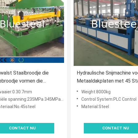
alst Staalbroodje die
Hydraulische Snijmachine vo
ebroodje vormen die
Metaaldakplaten met 45 St
al vormen Geen Lawaai
Rollen en PLC-besturing voo
waaier:0.30.7mm
Weight:8000kg
Precisie Dakplaatproductie
le spanning:235MPa 345MPa en 550MPa.
Control System:PLC Control
teriaal:No.45steel
Material:Steel
CONTACT NU
CONTACT NU