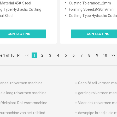
 met 0,3-0,8 mm Dikte en
staalrollers en 8-30m/min
 Material:45# Steel
Cutting Tolerance:±2mm
min Forming Speed
vormsnelheid voor efficiënt
ng Type:Hydraulic Cutting
Forming Speed:8-30m/min
productie van stalen tegels
al:Steel
Cutting Type:Hydraulic Cutti
CONTACT NU
CONTACT NU
e 1 of 10
|<
<<
1
2
3
4
5
6
7
8
9
10
>>
aneel rolvormen machine
Gegolfd roll vormen m
ele laag rolvormen machine
gording rolvormen mac
fdekplaat Roll vormmachine
Vloer dek rolvormen m
eurmachine van het rolblind
downpipe broodje die 