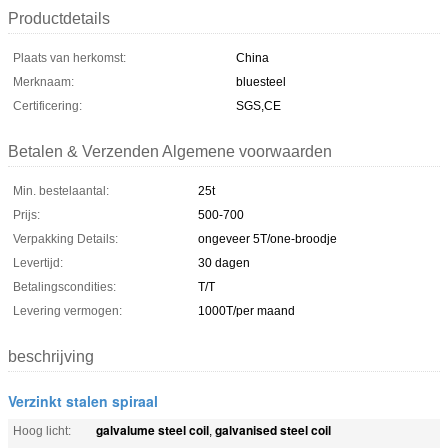
Productdetails
Plaats van herkomst:
China
Merknaam:
bluesteel
Certificering:
SGS,CE
Betalen & Verzenden Algemene voorwaarden
Min. bestelaantal:
25t
Prijs:
500-700
Verpakking Details:
ongeveer 5T/one-broodje
Levertijd:
30 dagen
Betalingscondities:
T/T
Levering vermogen:
1000T/per maand
beschrijving
Verzinkt stalen spiraal
galvalume steel coil
galvanised steel coil
Hoog licht:
,