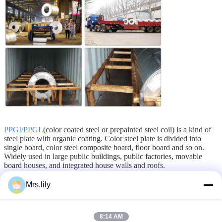
PPGI/PPGL
(color coated steel or prepainted steel coil) is a kind of
steel plate with organic coating. Color steel plate is divided into
single board, color steel composite board, floor board and so on.
Widely used in large public buildings, public factories, movable
board houses, and integrated house walls and roofs.
Mrs.lily
gegalvaniseerde staalrol
Markeringen:
,
Galvalume stalen spoel
gi staalrol
,
8:14 AM