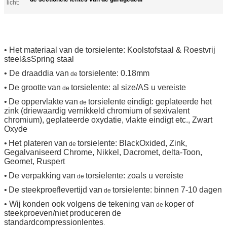
licht:
• Het materiaal van de torsielente: Koolstofstaal & Roestvrij
steel&sSpring staal
•
De draaddia
van
torsielente
: 0.18mm
de
•
De grootte
van
torsie
lente
: al size/AS u vereiste
de
•
De oppervlakte
van
torsie
lente
eindigt: geplateerde het
de
zink (driewaardig vernikkeld chromium of sexivalent
chromium), geplateerde oxydatie, vlakte eindigt etc.,
Zwart
Oxyde
•
Het plateren
van
torsie
lente
: BlackOxided, Zink,
de
Gegalvaniseerd Chrome, Nikkel, Dacromet, delta-Toon,
Geomet, Ruspert
•
De verpakking
van
torsie
lente
: zoals u vereiste
de
•
De steekproeflevertijd
van
torsielente
: binnen 7-10 dagen
de
•
Wij konden ook volgens de tekening van
koper of
de
steekproeven/niet
produceren
de
standardcompressionlentes
.