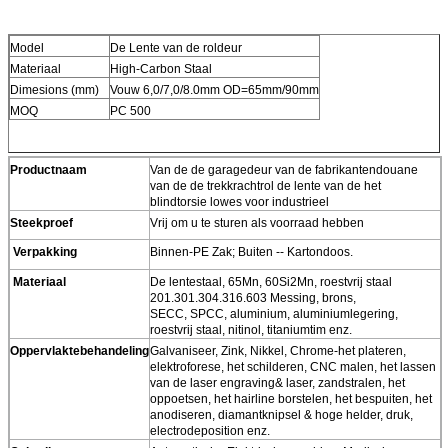
Model
De Lente van de roldeur
Materiaal
High-Carbon Staal
Dimesions (mm)
Vouw 6,0/7,0/8.0mm OD=65mm/90mm
MOQ
PC 500
Productnaam
Van de de garagedeur van de fabrikantendouane
van de de trekkrachtrol de lente van de het
blindtorsie lowes voor industrieel
Steekproef
Vrij om u te sturen als voorraad hebben
Verpakking
Binnen-PE Zak; Buiten -- Kartondoos.
Materiaal
De lentestaal, 65Mn, 60Si2Mn, roestvrij staal
201.301.304.316.603 Messing, brons,
SECC, SPCC, aluminium, aluminiumlegering,
roestvrij staal, nitinol, titaniumtim enz.
Oppervlaktebehandeling
Galvaniseer, Zink, Nikkel, Chrome-het plateren,
elektroforese, het schilderen, CNC malen, het lassen
van de laser engraving& laser, zandstralen, het
oppoetsen, het hairline borstelen, het bespuiten, het
anodiseren, diamantknipsel & hoge helder, druk,
electrodeposition enz.