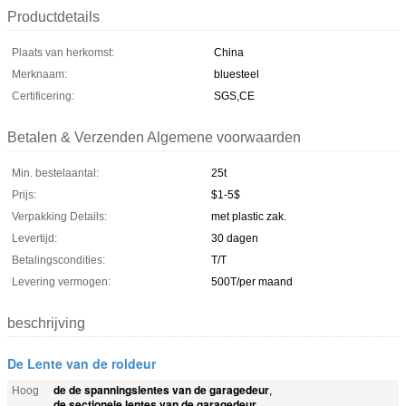
Productdetails
Plaats van herkomst:
China
Merknaam:
bluesteel
Certificering:
SGS,CE
Betalen & Verzenden Algemene voorwaarden
Min. bestelaantal:
25t
Prijs:
$1-5$
Verpakking Details:
met plastic zak.
Levertijd:
30 dagen
Betalingscondities:
T/T
Levering vermogen:
500T/per maand
beschrijving
De Lente van de roldeur
de de spanningslentes van de garagedeur
Hoog
,
de sectionele lentes van de garagedeur