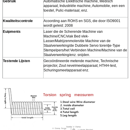
Gebruik
Automatische Elektrische machine, Medisch
apparaat, Industriële machine, Automoblie, een een
toestel, Pulic-materiaal, enz.
Kwaliteitscontrole
Acoording aan ROHS en SGS, die door ISO9001
wordt geleid: 2008
Euipments
Laser die de Scherende Machine van
Machine/CNC/vlak Bed vlek-
Lasser/Matrijzenmolen/de Machine van de
Staalverwerking/de Dubbele Servo torentje-Type
Stempelpers/het Verbinden Machine/Machine van de
Staalverwerking/enz. snijden.
Testende Lijsten
Gecoördineerde metende machine, Technische
projector, Zout nevelmeetapparaat, HTHH-test,
Schuringsmeetapparaat enz.