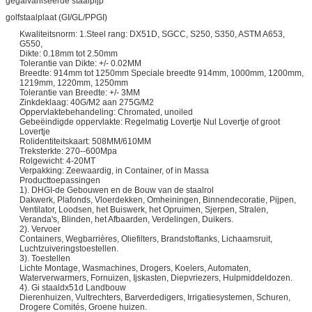
gegalvaniseerde staalpijp
golfstaalplaat (GI/GL/PPGI)
Kwaliteitsnorm: 1.Steel rang: DX51D, SGCC, S250, S350, ASTM A653,
G550,
Dikte: 0.18mm tot 2.50mm
Tolerantie van Dikte: +/- 0.02MM
Breedte: 914mm tot 1250mm Speciale breedte 914mm, 1000mm, 1200mm,
1219mm, 1220mm, 1250mm
Tolerantie van Breedte: +/- 3MM
Zinkdeklaag: 40G/M2 aan 275G/M2
Oppervlaktebehandeling: Chromated, unoiled
Gebeëindigde oppervlakte: Regelmatig Lovertje Nul Lovertje of groot
Lovertje
Rolidentiteitskaart: 508MM/610MM
Treksterkte: 270--600Mpa
Rolgewicht: 4-20MT
Verpakking: Zeewaardig, in Container, of in Massa
Producttoepassingen
1). DHGI-de Gebouwen en de Bouw van de staalrol
Dakwerk, Plafonds, Vloerdekken, Omheiningen, Binnendecoratie, Pijpen,
Ventilator, Loodsen, het Buiswerk, het Opruimen, Sjerpen, Stralen,
Veranda's, Blinden, het Afbaarden, Verdelingen, Duikers.
2). Vervoer
Containers, Wegbarrières, Oliefilters, Brandstoftanks, Lichaamsruit,
Luchtzuiveringstoestellen.
3). Toestellen
Lichte Montage, Wasmachines, Drogers, Koelers, Automaten,
Waterverwarmers, Fornuizen, Ijskasten, Diepvriezers, Hulpmiddeldozen.
4). Gi staaldx51d Landbouw
Dierenhuizen, Vultrechters, Barverdedigers, Irrigatiesystemen, Schuren,
Drogere Comités, Groene huizen.