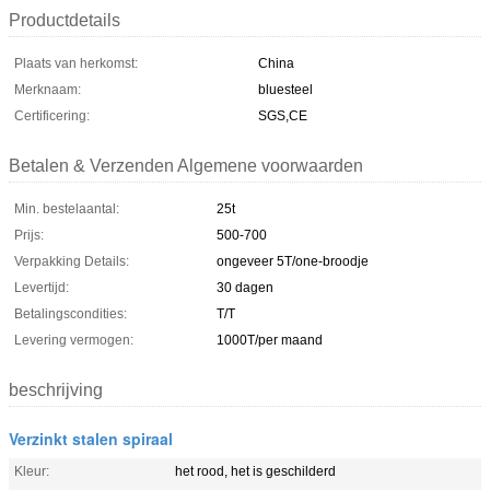
Productdetails
Plaats van herkomst:
China
Merknaam:
bluesteel
Certificering:
SGS,CE
Betalen & Verzenden Algemene voorwaarden
Min. bestelaantal:
25t
Prijs:
500-700
Verpakking Details:
ongeveer 5T/one-broodje
Levertijd:
30 dagen
Betalingscondities:
T/T
Levering vermogen:
1000T/per maand
beschrijving
Verzinkt stalen spiraal
Kleur:
het rood, het is geschilderd