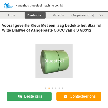
Hangzhou bluesteel machine co., ltd
Huis
Producten
Video's
Ongeveer ons
>>
Vooraf geverfte Kleur Met een laag bedekte het Staalrol
Witte Blauwe of Aangepaste CGCC van JIS G3312
Beste prijs
Contacteer ons