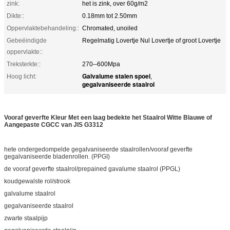
zink:
het is zink, over 60g/m2
Dikte::
0.18mm tot 2.50mm
Oppervlaktebehandeling::
Chromated, unoiled
Gebeëindigde
Regelmatig Lovertje Nul Lovertje of groot Lovertje
oppervlakte::
Treksterkte::
270--600Mpa
Galvalume stalen spoel
Hoog licht:
,
gegalvaniseerde staalrol
Vooraf geverfte Kleur Met een laag bedekte het Staalrol Witte Blauwe of
Aangepaste CGCC van JIS G3312
hete ondergedompelde gegalvaniseerde staalrollen/vooraf geverfte
gegalvaniseerde bladenrollen. (PPGI)
de vooraf geverfte staalrol/prepained gavalume staalrol (PPGL)
koudgewalste rol/strook
galvalume staalrol
gegalvaniseerde staalrol
zwarte staalpijp