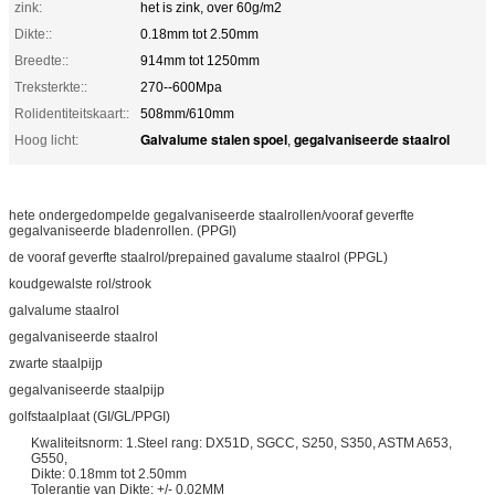
zink:
het is zink, over 60g/m2
Dikte::
0.18mm tot 2.50mm
Breedte::
914mm tot 1250mm
Treksterkte::
270--600Mpa
Rolidentiteitskaart::
508mm/610mm
Galvalume stalen spoel
gegalvaniseerde staalrol
Hoog licht:
,
hete ondergedompelde gegalvaniseerde staalrollen/vooraf geverfte
gegalvaniseerde bladenrollen. (PPGI)
de vooraf geverfte staalrol/prepained gavalume staalrol (PPGL)
koudgewalste rol/strook
galvalume staalrol
gegalvaniseerde staalrol
zwarte staalpijp
gegalvaniseerde staalpijp
golfstaalplaat (GI/GL/PPGI)
Kwaliteitsnorm: 1.Steel rang: DX51D, SGCC, S250, S350, ASTM A653,
G550,
Dikte: 0.18mm tot 2.50mm
Tolerantie van Dikte: +/- 0.02MM