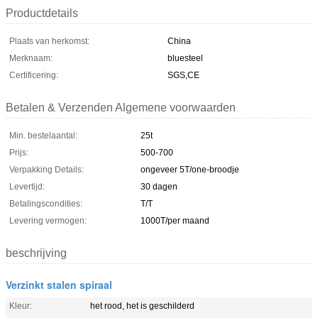
Productdetails
Plaats van herkomst:
China
Merknaam:
bluesteel
Certificering:
SGS,CE
Betalen & Verzenden Algemene voorwaarden
Min. bestelaantal:
25t
Prijs:
500-700
Verpakking Details:
ongeveer 5T/one-broodje
Levertijd:
30 dagen
Betalingscondities:
T/T
Levering vermogen:
1000T/per maand
beschrijving
Verzinkt stalen spiraal
Kleur:
het rood, het is geschilderd