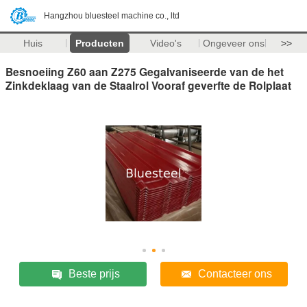
Hangzhou bluesteel machine co., ltd
Huis
Producten
Video's
Ongeveer ons
>>
Besnoeiing Z60 aan Z275 Gegalvaniseerde van de het
Zinkdeklaag van de Staalrol Vooraf geverfte de Rolplaat
Beste prijs
Contacteer ons