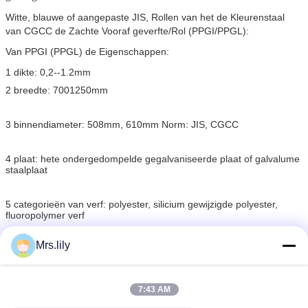
Witte, blauwe of aangepaste JIS, Rollen van het de Kleurenstaal
van CGCC de Zachte Vooraf geverfte/Rol (PPGI/PPGL):
Van PPGI (PPGL) de Eigenschappen:
1 dikte: 0,2--1.2mm
2 breedte: 7001250mm
3 binnendiameter: 508mm, 610mm Norm: JIS, CGCC
4 plaat: hete ondergedompelde gegalvaniseerde plaat of galvalume
staalplaat
5 categorieën van verf: polyester, silicium gewijzigde polyester,
fluoropolymer verf
Mrs.lily
6 kleur: wit, blauw of aangepast vanaf RAL-kleur
7 inpakkend: standaard de uitvoerverpakking
7:43 AM