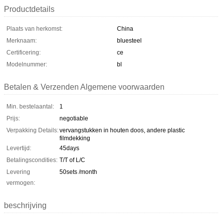
Productdetails
Plaats van herkomst:
China
Merknaam:
bluesteel
Certificering:
ce
Modelnummer:
bl
Betalen & Verzenden Algemene voorwaarden
Min. bestelaantal:
1
Prijs:
negotiable
Verpakking Details:
vervangstukken in houten doos, andere plastic
filmdekking
Levertijd:
45days
Betalingscondities:
T/T of L/C
Levering
50sets /month
vermogen:
beschrijving