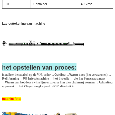
10
Container
40GP*2
Lay-outtekening van machine
het opstellen van proces:
installeer de staalrol op de V.N.-coiler
→Guiding →Warm
doos (het verwarmen)
→
Roll-forming
→PU
Injectiemachine —
het
broodje
→ die
het Ponsenapparaat
→
→Warm
van
het
doos (witte lijm en zwarte lijm die schuimen) vormen
→Adjusting
apparaat
→
het Vliegen zaagknipsel
→Run
dient uit in
machinefoto: