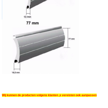
Wij kunnen de producten volgens klanten ‚s vereisten ook aanpassen