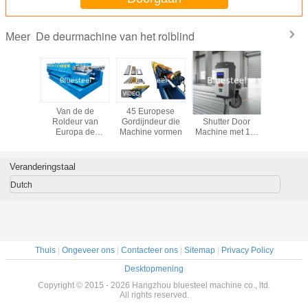
De deurmachine van het rolblind
Meer
ige Buis
Van de de
45 Europese
Industrial Roller
Pu-de De
ine voor
Roldeur van
Gordijndeur die
Shutter Door
van h
eur van
Europa de
Machine vormen
Machine met 10-
Schuimlat
 vormen
Machine van de
20m/min snelheid,
Machine
de Doosdekking
Helical Gear
Therm
Reducer en
Isoler
Veranderingstaal
Omron Encoder
Alumi
voor nauwkeurige
Dutch
controle
Thuis
|
Ongeveer ons
|
Contacteer ons
|
Sitemap
|
Privacy Policy
Desktopmening
Copyright © 2015 - 2026 Hangzhou bluesteel machine co., ltd.
All rights reserved.