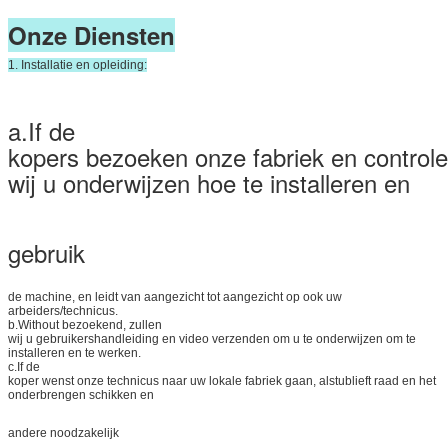
Onze Diensten
1. Installatie en opleiding:
a.If de
kopers bezoeken onze fabriek en controle
wij u onderwijzen hoe te installeren en
gebruik
de machine, en leidt van aangezicht tot aangezicht op ook uw
arbeiders/technicus.
b.Without bezoekend, zullen
wij u gebruikershandleiding en video verzenden om u te onderwijzen om te
installeren en te werken.
c.If de
koper wenst onze technicus naar uw lokale fabriek gaan, alstublieft raad en het
onderbrengen schikken en
andere noodzakelijk