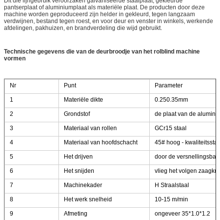
Dit die lijngebruik veroorzaken galvaniseerde staalplaat, gekleurde
pantserplaat of aluminiumplaat als materiële plaat. De producten door deze
machine worden geproduceerd zijn helder in gekleurd, tegen langzaam
verdwijnen, bestand tegen roest, en voor deur en venster in winkels, werkende
afdelingen, pakhuizen, en brandverdeling die wijd gebruikt.
Technische gegevens die van de deurbroodje van het rolblind machine
vormen
Nr
Punt
Parameter
1
Materiële dikte
0.250.35mm
2
Grondstof
de plaat van de alumini
3
Materiaal van rollen
GCr15 staal
4
Materiaal van hoofdschacht
45# hoog - kwaliteitsst
5
Het drijven
door de versnellingsbak
6
Het snijden
vlieg het volgen zaagkni
7
Machinekader
H Straalstaal
8
Het werk snelheid
10-15 m/min
9
Afmeting
ongeveer 35*1.0*1.2