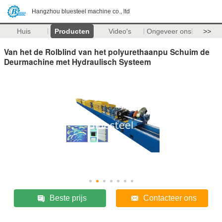
Hangzhou bluesteel machine co., ltd
Huis
Producten
Video's
Ongeveer ons
>>
Van het de Rolblind van het polyurethaanpu Schuim de
Deurmachine met Hydraulisch Systeem
Beste prijs
Contacteer ons