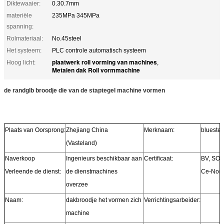
Diktewaaier:
0.30.7mm
materiële
235MPa 345MPa
spanning:
Rolmateriaal:
No.45steel
Het systeem:
PLC controle automatisch systeem
plaatwerk roll vorming van machines
Hoog licht:
,
Metalen dak Roll vormmachine
de randglb broodje die van de staptegel machine vormen
Plaats van Oorsprong:
Zhejiang China
Merknaam:
bluestee
(Vasteland)
Naverkoop
Ingenieurs beschikbaar aan
Certificaat:
BV, SO
Verleende de dienst:
de dienstmachines
Ce-Nor
overzee
Naam:
dakbroodje het vormen zich
Verrichtingsarbeider:
machine