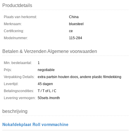
Productdetails
Plaats van herkomst:
China
Merknaam:
bluesteel
Certificering:
ce
Modelnummer:
115-284
Betalen & Verzenden Algemene voorwaarden
Min. bestelaantal:
1
Prijs:
negotiable
Verpakking Details:
extra partsin houten doos, andere plastic filmdekking
Levertijd:
45 dagen
Betalingscondities:
T / T of L / C
Levering vermogen:
50sets /month
beschrijving
Nokafdekplaat Roll vormmachine