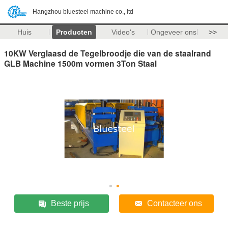
Hangzhou bluesteel machine co., ltd
Huis
Producten
Video's
Ongeveer ons
>>
10KW Verglaasd de Tegelbroodje die van de staalrand
GLB Machine 1500m vormen 3Ton Staal
Beste prijs
Contacteer ons