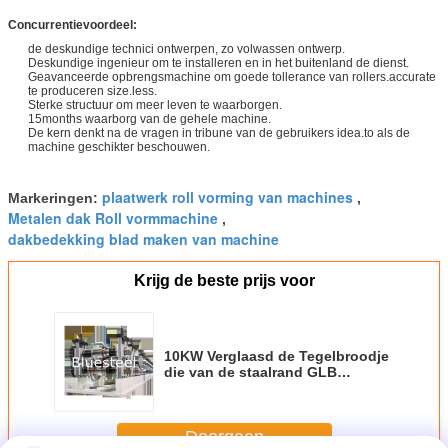
Concurrentievoordeel:
de deskundige technici ontwerpen, zo volwassen ontwerp.
Deskundige ingenieur om te installeren en in het buitenland de dienst.
Geavanceerde opbrengsmachine om goede tollerance van rollers.accurate
te produceren size.less.
Sterke structuur om meer leven te waarborgen.
15months waarborg van de gehele machine.
De kern denkt na de vragen in tribune van de gebruikers idea.to als de
machine geschikter beschouwen.
plaatwerk roll vorming van machines
Markeringen:
,
Metalen dak Roll vormmachine
,
dakbedekking blad maken van machine
Krijg de beste prijs voor
10KW Verglaasd de Tegelbroodje
die van de staalrand GLB
Machine 1500m vormen 3Ton
Staal
Doorgaan