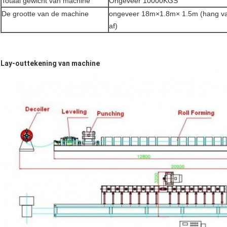
Totaal gewicht van machine
Ongeveer 10000KGS
De grootte van de machine
ongeveer 18m×1.8m× 1.5m (hang van 
af)
Lay-outtekening van machine