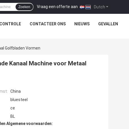
Vraag een offerte aan
|
Dutch
Zoeken
SCONTROLE
CONTACTEER ONS
NIEUWS
GEVALLEN
aal Golfbladen Vormen
rmde Kanaal Machine voor Metaal
mst:
China
bluesteel
ce
BL
den Algemene voorwaarden: