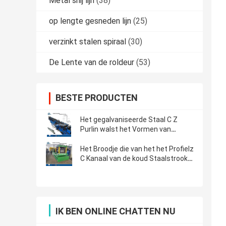
Metal snij lijn
(38)
op lengte gesneden lijn
(25)
verzinkt stalen spiraal
(30)
De Lente van de roldeur
(53)
BESTE PRODUCTEN
Het gegalvaniseerde Staal C Z
Purlin walst het Vormen van
Materiaal voor Bouwmateriaal
koud
Het Broodje die van het het Profielz
C Kanaal van de koud Staalstrook
Machine met Ponsenapparaat
vormen
IK BEN ONLINE CHATTEN NU