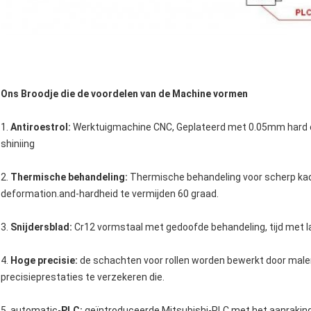
Ons Broodje die de voordelen van de Machine vormen
1.
Antiroestrol:
Werktuigmachine CNC, Geplateerd met 0.05mm hard c
shiniing
2.
Thermische behandeling:
Thermische behandeling voor scherp kad
deformation.and-hardheid te vermijden 60 graad.
3.
Snijdersblad:
Cr12 vormstaal met gedoofde behandeling, tijd met l
4.
Hoge precisie:
de schachten voor rollen worden bewerkt door male
precisieprestaties te verzekeren die.
5 .automatic-
PLC:
geïntroduceerde Mitsubishi-PLC met het aanrakin