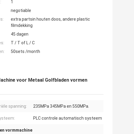
:
1
negotiable
s:
extra partsin houten doos, andere plastic
filmdekking
45 dagen
es:
T / T of L / C
en:
50sets /month
Machine voor Metaal Golfbladen vormen
iële spanning:
235MPa 345MPa en 550MPa.
ysteem:
PLC controle automatisch systeem
sen vormmachine