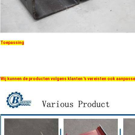
Toepassing
Wij kunnen de producten volgens klanten 's vereisten ook aanpass