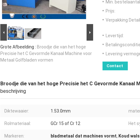
Min. bestelaantal
Prijs:
Verpakking Detail
Levertijd:
Betalingsconditi
Grote Afbeelding :
Broodje die van het hoge
Precisie het C Gevormde Kanaal Machine voor
Levering vermog
Metaal Golfbladen vormen
Contact
Broodje die van het hoge Precisie het C Gevormde Kanaal 
beschrijving
Diktewaaier:
1.53.0mm
mater
Rolmateriaal:
GCr 15 of Cr 12
Het s
Markeren:
bladmetaal dat machines vormt
,
Koud wal