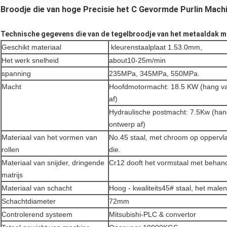
Broodje die van hoge Precisie het C Gevormde Purlin Mach
Technische gegevens die van de tegelbroodje van het metaaldak 
Geschikt materiaal
kleurenstaalplaat 1.53.0mm,
Het werk snelheid
about10-25m/min
spanning
235MPa, 345MPa, 550MPa.
Macht
Hoofdmotormacht: 18.5 KW (hang van
af)
Hydraulische postmacht: 7.5Kw (hang
ontwerp af)
Materiaal van het vormen van
No.45 staal, met chroom op oppervla
rollen
die.
Materiaal van snijder, dringende
Cr12 dooft het vormstaal met behan
matrijs
Materiaal van schacht
Hoog - kwaliteits45# staal, het male
Schachtdiameter
72mm
Controlerend systeem
Mitsubishi-PLC & convertor