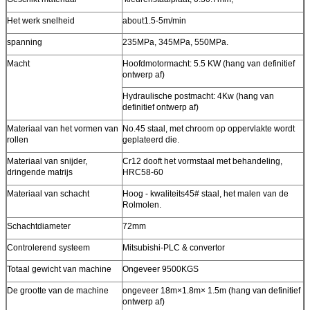
Het werk snelheid
about1.5-5m/min
spanning
235MPa, 345MPa, 550MPa.
Macht
Hoofdmotormacht: 5.5 KW (hang van definitief
ontwerp af)
Hydraulische postmacht: 4Kw (hang van
definitief ontwerp af)
Materiaal van het vormen van
No.45 staal, met chroom op oppervlakte wordt
rollen
geplateerd die.
Materiaal van snijder,
Cr12 dooft het vormstaal met behandeling,
dringende matrijs
HRC58-60
Materiaal van schacht
Hoog - kwaliteits45# staal, het malen van de
Rolmolen.
Schachtdiameter
72mm
Controlerend systeem
Mitsubishi-PLC & convertor
Totaal gewicht van machine
Ongeveer 9500KGS
De grootte van de machine
ongeveer 18m×1.8m× 1.5m (hang van definitief
ontwerp af)