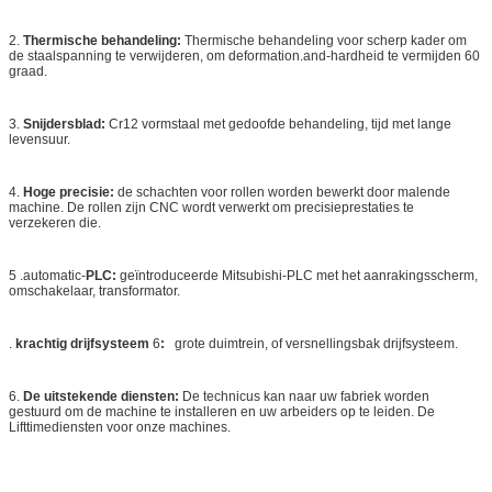
2.
Thermische behandeling:
Thermische behandeling voor scherp kader om
de staalspanning te verwijderen, om deformation.and-hardheid te vermijden 60
graad.
3.
Snijdersblad:
Cr12 vormstaal met gedoofde behandeling, tijd met lange
levensuur.
4.
Hoge precisie:
de schachten voor rollen worden bewerkt door malende
machine. De rollen zijn CNC wordt verwerkt om precisieprestaties te
verzekeren die.
5 .automatic-
PLC:
geïntroduceerde Mitsubishi-PLC met het aanrakingsscherm,
omschakelaar, transformator.
.
krachtig drijfsysteem
6
:
grote duimtrein, of versnellingsbak drijfsysteem.
6.
De uitstekende diensten:
De technicus kan naar uw fabriek worden
gestuurd om de machine te installeren en uw arbeiders op te leiden. De
Lifttimediensten voor onze machines.