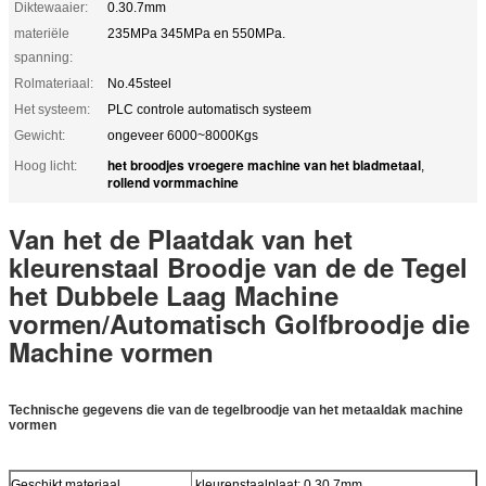
Diktewaaier:
0.30.7mm
materiële
235MPa 345MPa en 550MPa.
spanning:
Rolmateriaal:
No.45steel
Het systeem:
PLC controle automatisch systeem
Gewicht:
ongeveer 6000~8000Kgs
het broodjes vroegere machine van het bladmetaal
Hoog licht:
,
rollend vormmachine
Van het de Plaatdak van het
kleurenstaal Broodje van de de Tegel
het Dubbele Laag Machine
vormen/Automatisch Golfbroodje die
Machine vormen
Technische gegevens die van de tegelbroodje van het metaaldak machine
vormen
Geschikt materiaal
kleurenstaalplaat; 0.30.7mm,