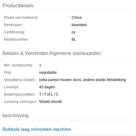
Productdetails
Plaats van herkomst:
China
Merknaam:
bluesteel
Certificering:
ce
Modelnummer:
BL
Betalen & Verzenden Algemene voorwaarden
Min. bestelaantal:
1
Prijs:
negotiable
Verpakking Details:
extra partsin houten doos, andere plastic filmdekking
Levertijd:
45 dagen
Betalingscondities:
T / T of L / C
Levering vermogen:
50sets /month
beschrijving
Dubbele laag rolvormen machine