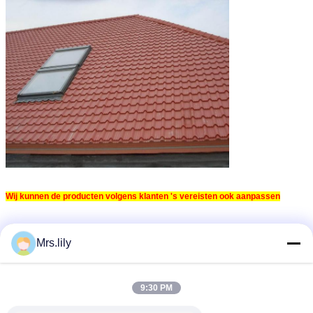
Wij kunnen de producten volgens klanten 's vereisten ook aanpassen
Markeringen:
Mrs.lily
het broodjes vroegere machine van het bladmetaal
,
rollend vormmachine
daktegel die machine maken
,
9:30 PM
Krijg de beste prijs voor