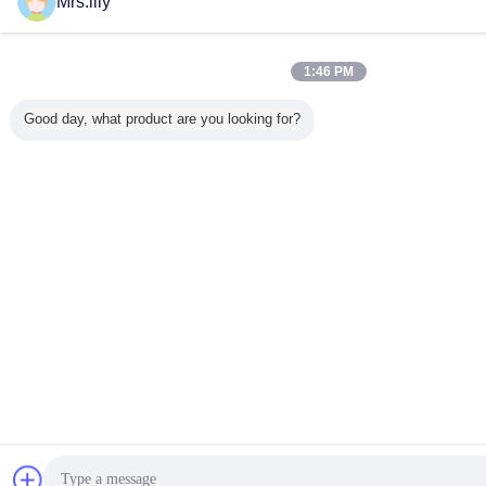
Mrs.lily
1:46 PM
Good day, what product are you looking for?
Chat
Vraag 