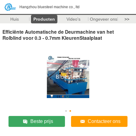
Hangzhou bluesteel machine co., ltd
Huis
Producten
Video's
Ongeveer ons
>>
Efficiënte Automatische de Deurmachine van het
Rolblind voor 0.3 - 0.7mm KleurenStaalplaat
Beste prijs
Contacteer ons