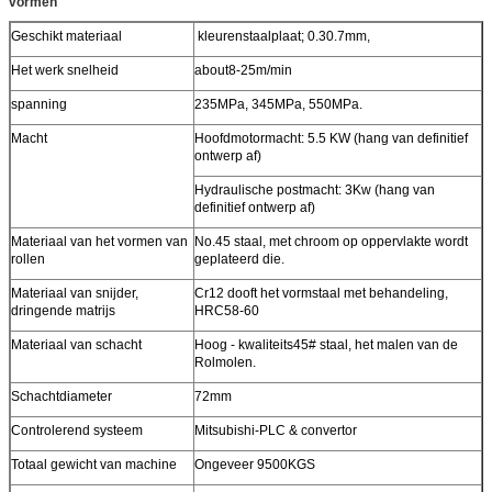
vormen
Geschikt materiaal
kleurenstaalplaat; 0.30.7mm,
Het werk snelheid
about8-25m/min
spanning
235MPa, 345MPa, 550MPa.
Macht
Hoofdmotormacht: 5.5 KW (hang van definitief
ontwerp af)
Hydraulische postmacht: 3Kw (hang van
definitief ontwerp af)
Materiaal van het vormen van
No.45 staal, met chroom op oppervlakte wordt
rollen
geplateerd die.
Materiaal van snijder,
Cr12 dooft het vormstaal met behandeling,
dringende matrijs
HRC58-60
Materiaal van schacht
Hoog - kwaliteits45# staal, het malen van de
Rolmolen.
Schachtdiameter
72mm
Controlerend systeem
Mitsubishi-PLC & convertor
Totaal gewicht van machine
Ongeveer 9500KGS