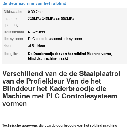
De deurmachine van het rolblind
Diktewaaier:
0.30.7mm
materiële
235MPa 345MPa en 550MPa.
spanning:
Rolmateriaal:
No.45steel
Het systeem:
PLC controle automatisch systeem
kleur:
al RL-kleur
De Deurbroodje dat van het rolblind Machine vormt
Hoog licht:
,
blind dat machine maakt
Verschillend van de de Staalplaatrol
van de Profielkleur Van de het
Blinddeur het Kaderbroodje die
Machine met PLC Controlesysteem
vormen
Technische gegevens die van de deurbroodje van het rolblind machine