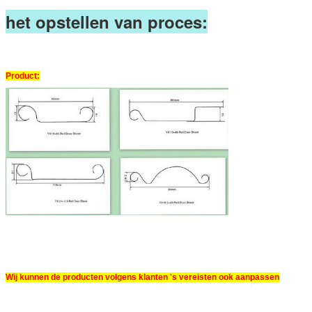
het opstellen van proces:
Product:
Wij kunnen de producten volgens klanten 's vereisten ook aanpassen