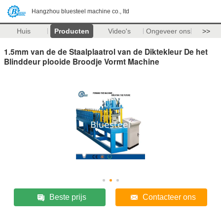
Hangzhou bluesteel machine co., ltd
Huis
Producten
Video's
Ongeveer ons
>>
1.5mm van de de Staalplaatrol van de Diktekleur De het
Blinddeur plooide Broodje Vormt Machine
Beste prijs
Contacteer ons