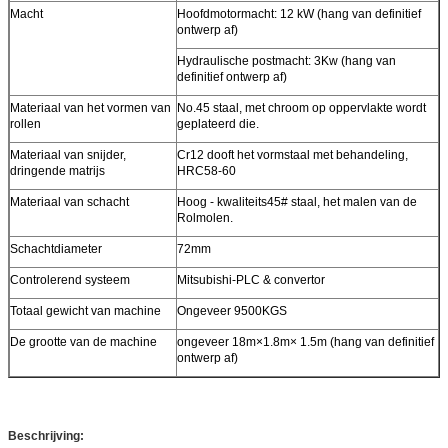
Macht
Hoofdmotormacht: 12 kW (hang van definitief
ontwerp af)
Hydraulische postmacht: 3Kw (hang van
definitief ontwerp af)
Materiaal van het vormen van
No.45 staal, met chroom op oppervlakte wordt
rollen
geplateerd die.
Materiaal van snijder,
Cr12 dooft het vormstaal met behandeling,
dringende matrijs
HRC58-60
Materiaal van schacht
Hoog - kwaliteits45# staal, het malen van de
Rolmolen.
Schachtdiameter
72mm
Controlerend systeem
Mitsubishi-PLC & convertor
Totaal gewicht van machine
Ongeveer 9500KGS
De grootte van de machine
ongeveer 18m×1.8m× 1.5m (hang van definitief
ontwerp af)
Beschrijving: