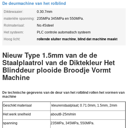
De deurmachine van het rolblind
Diktewaaier:
0.30.7mm
materiële spanning:
235MPa 345MPa en 550MPa.
Rolmateriaal:
No.45steel
Het systeem:
PLC controle automatisch systeem
rollende sluiter machine
blind dat machine maakt
Hoog licht:
,
Nieuw Type 1.5mm van de de
Staalplaatrol van de Diktekleur Het
Blinddeur plooide Broodje Vormt
Machine
De technische gegevens van de deur van het rolblind rollen het vormen van
machine
Geschikt materiaal
kleurenstaalplaat; 0.71.0mm, 1.5mm, 2mm
Het werk snelheid
about8-25m/min
spanning
235MPa, 345MPa, 550MPa.