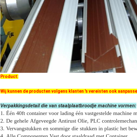
Product:
Wij kunnen de producten volgens klanten 's vereisten ook aanpass
Verpakkingsdetail die van staalplaatbroodje machine vormen:
1. Één 40ft container voor lading één vastgestelde machine 
2. De gehele Afgeveegde Antirust Olie, PLC controlemecha
3. Vervangstukken en sommige die stukken in plastic het b
4. Alle Componenten Vast door staaldraad met Container.