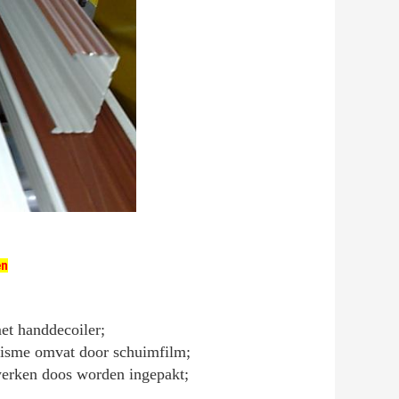
en
met handdecoiler;
nisme omvat door schuimfilm;
ewerken doos worden ingepakt;