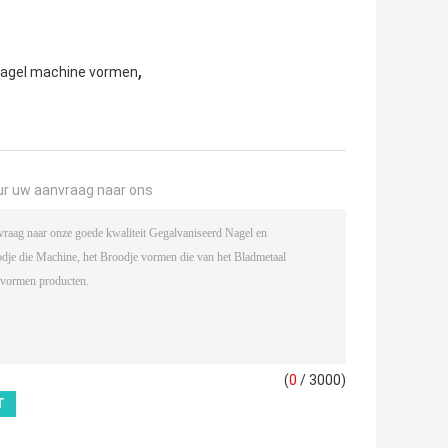
,
lnagel machine vormen
ur uw aanvraag naar ons
(
0
/ 3000)