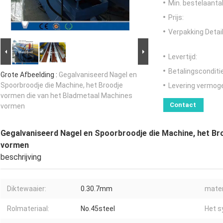
Min. bestelaantal
Prijs:
Verpakking Detail
Levertijd:
Betalingsconditi
Grote Afbeelding :
Gegalvaniseerd Nagel en
Spoorbroodje die Machine, het Broodje
Levering vermog
vormen die van het Bladmetaal Machines
Contact
vormen
Gegalvaniseerd Nagel en Spoorbroodje die Machine, het Br
vormen
beschrijving
Diktewaaier:
0.30.7mm
mater
Rolmateriaal:
No.45steel
Het s