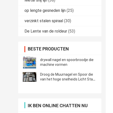
Metal snij lijn
(38)
op lengte gesneden lijn
(25)
verzinkt stalen spiraal
(30)
De Lente van de roldeur
(53)
BESTE PRODUCTEN
drywall nagel en spoorbroodje die
machine vormen
Droog de Muurnagel en Spoor die
van het hoge snelheids Licht Staal
Machine met 50m/Min vormen
IK BEN ONLINE CHATTEN NU