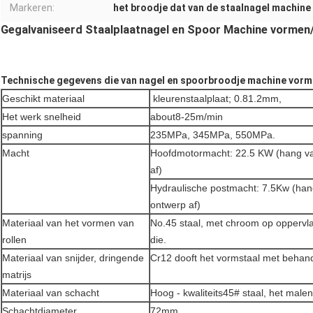
Markeren:
het broodje dat van de staalnagel machine
Gegalvaniseerd Staalplaatnagel en Spoor Machine vorme
Technische gegevens die van nagel en spoorbroodje machine vor
Geschikt materiaal
kleurenstaalplaat; 0.81.2mm,
Het werk snelheid
about8-25m/min
spanning
235MPa, 345MPa, 550MPa.
Macht
Hoofdmotormacht: 22.5 KW (hang van
af)
Hydraulische postmacht: 7.5Kw (hang
ontwerp af)
Materiaal van het vormen van
No.45 staal, met chroom op oppervla
rollen
die.
Materiaal van snijder, dringende
Cr12 dooft het vormstaal met behan
matrijs
Materiaal van schacht
Hoog - kwaliteits45# staal, het male
Schachtdiameter
72mm