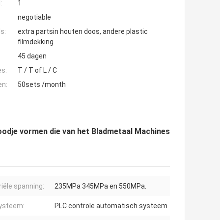
:
1
negotiable
s:
extra partsin houten doos, andere plastic
filmdekking
45 dagen
es:
T / T of L / C
en:
50sets /month
oodje vormen die van het Bladmetaal Machines
iële spanning:
235MPa 345MPa en 550MPa.
ysteem:
PLC controle automatisch systeem