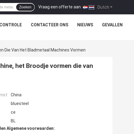
Vraag een offerte aan
|
Dutch
Zoeken
SCONTROLE
CONTACTEER ONS
NIEUWS
GEVALLEN
men Die Van Het Bladmetaal Machines Vormen
hine, het Broodje vormen die van
mst:
China
bluesteel
ce
BL
den Algemene voorwaarden: