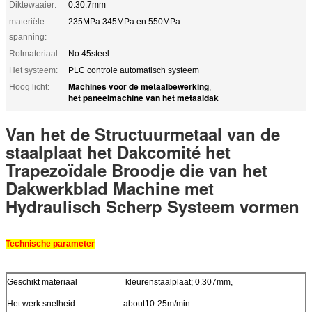
Diktewaaier:
0.30.7mm
materiële
235MPa 345MPa en 550MPa.
spanning:
Rolmateriaal:
No.45steel
Het systeem:
PLC controle automatisch systeem
Machines voor de metaalbewerking
Hoog licht:
,
het paneelmachine van het metaaldak
Van het de Structuurmetaal van de
staalplaat het Dakcomité het
Trapezoïdale Broodje die van het
Dakwerkblad Machine met
Hydraulisch Scherp Systeem vormen
Technische parameter
Geschikt materiaal
kleurenstaalplaat; 0.307mm,
Het werk snelheid
about10-25m/min