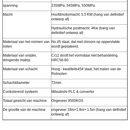
spanning
235MPa, 345MPa, 550MPa.
Macht
Hoofdmotormacht: 5.5 KW (hang van definitief
ontwerp af)
Hydraulische postmacht: 4Kw (hang van
definitief ontwerp af)
Materiaal van het vormen van
No.45 staal, dat met chroom op oppervlakte
rollen
wordt geplateerd.
Materiaal van snijder,
Cr12 dooft het vormstaal met behandeling,
dringende matrijs
HRC58-60
Materiaal van schacht
Hoog - kwaliteits45# staal, het malen van de
Rolmolen.
Schachtdiameter
72mm
Controlerend systeem
Mitsubishi-PLC & convertor
Totaal gewicht van machine
Ongeveer 9500KGS
De grootte van de machine
ongeveer 18m×1.8m× 1.5m (hang van definitief
ontwerp af)