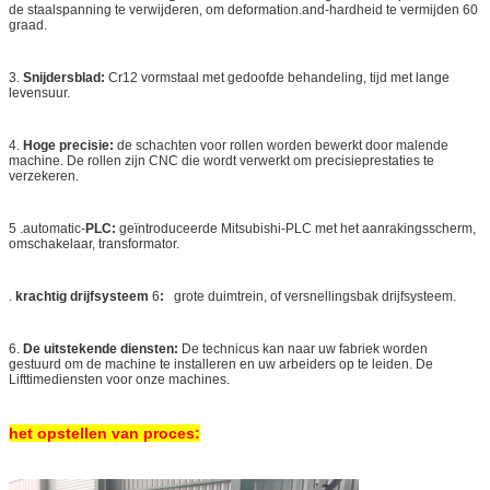
de staalspanning te verwijderen, om deformation.and-hardheid te vermijden 60
graad.
3.
Snijdersblad:
Cr12 vormstaal met gedoofde behandeling, tijd met lange
levensuur.
4.
Hoge precisie:
de schachten voor rollen worden bewerkt door malende
machine. De rollen zijn CNC die wordt verwerkt om precisieprestaties te
verzekeren.
5 .automatic-
PLC:
geïntroduceerde Mitsubishi-PLC met het aanrakingsscherm,
omschakelaar, transformator.
.
krachtig drijfsysteem
6
:
grote duimtrein, of versnellingsbak drijfsysteem.
6.
De uitstekende diensten:
De technicus kan naar uw fabriek worden
gestuurd om de machine te installeren en uw arbeiders op te leiden. De
Lifttimediensten voor onze machines.
het opstellen van proces: