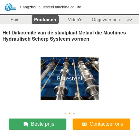
Hangzhou bluesteel machine co., ltd
Huis
Producten
Video's
Ongeveer ons
>>
Het Dakcomité van de staalplaat Metaal die Machines
Hydraulisch Scherp Systeem vormen
Beste prijs
Contacteer ons