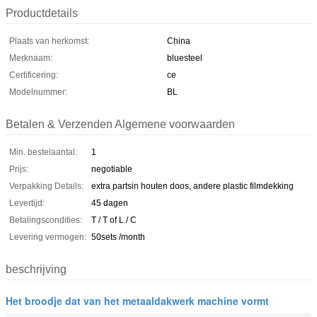
Productdetails
Plaats van herkomst:
China
Merknaam:
bluesteel
Certificering:
ce
Modelnummer:
BL
Betalen & Verzenden Algemene voorwaarden
Min. bestelaantal:
1
Prijs:
negotiable
Verpakking Details:
extra partsin houten doos, andere plastic filmdekking
Levertijd:
45 dagen
Betalingscondities:
T / T of L / C
Levering vermogen:
50sets /month
beschrijving
Het broodje dat van het metaaldakwerk machine vormt