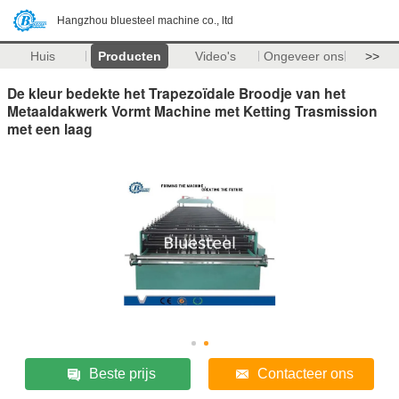
Hangzhou bluesteel machine co., ltd
Huis
Producten
Video's
Ongeveer ons
>>
De kleur bedekte het Trapezoïdale Broodje van het
Metaaldakwerk Vormt Machine met Ketting Trasmission
met een laag
Beste prijs
Contacteer ons