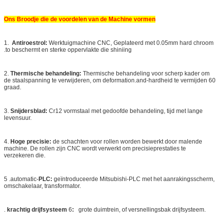
Ons Broodje die de voordelen van de Machine vormen
1.
Antiroestrol:
Werktuigmachine CNC, Geplateerd met 0.05mm hard chroom
.to beschermt en sterke oppervlakte die shiniing
2.
Thermische behandeling:
Thermische behandeling voor scherp kader om
de staalspanning te verwijderen, om deformation.and-hardheid te vermijden 60
graad.
3.
Snijdersblad:
Cr12 vormstaal met gedoofde behandeling, tijd met lange
levensuur.
4.
Hoge precisie:
de schachten voor rollen worden bewerkt door malende
machine. De rollen zijn CNC wordt verwerkt om precisieprestaties te
verzekeren die.
5 .automatic-
PLC:
geïntroduceerde Mitsubishi-PLC met het aanrakingsscherm,
omschakelaar, transformator.
.
krachtig drijfsysteem
6
:
grote duimtrein, of versnellingsbak drijfsysteem.