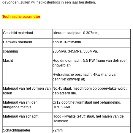
gevonden, zullen wij het kostenloos in één jaar herstellen.
Technische parameter
Geschikt materiaal
kleurenstaalplaat; 0.307mm,
Het werk snelheid
about10-25m/min
spanning
235MPa, 345MPa, 550MPa.
Macht
Hoofdmotormacht: 5.5 KW (hang van definitief
ontwerp af)
Hydraulische postmacht: 4Kw (hang van
definitief ontwerp af)
Materiaal van het vormen van
No.45 staal, met chroom op oppervlakte wordt
rollen
geplateerd die.
Materiaal van snijder,
Cr12 dooft het vormstaal met behandeling,
dringende matrijs
HRC58-60
Materiaal van schacht
Hoog - kwaliteits45# staal, het malen van de
Rolmolen.
Schachtdiameter
72mm