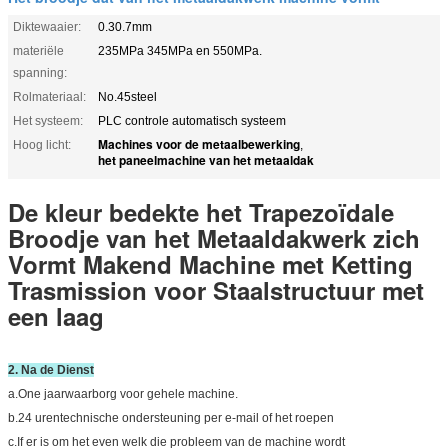
Diktewaaier:
0.30.7mm
materiële
235MPa 345MPa en 550MPa.
spanning:
Rolmateriaal:
No.45steel
Het systeem:
PLC controle automatisch systeem
Machines voor de metaalbewerking
Hoog licht:
,
het paneelmachine van het metaaldak
De kleur bedekte het Trapezoïdale
Broodje van het Metaaldakwerk zich
Vormt Makend Machine met Ketting
Trasmission voor Staalstructuur met
een laag
2. Na de Dienst
a.One jaarwaarborg voor gehele machine.
b.24 urentechnische ondersteuning per e-mail of het roepen
c.If er is om het even welk die probleem van de machine wordt