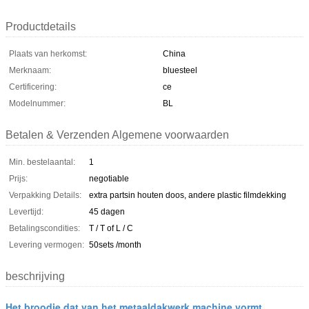
Productdetails
Plaats van herkomst:
China
Merknaam:
bluesteel
Certificering:
ce
Modelnummer:
BL
Betalen & Verzenden Algemene voorwaarden
Min. bestelaantal:
1
Prijs:
negotiable
Verpakking Details:
extra partsin houten doos, andere plastic filmdekking
Levertijd:
45 dagen
Betalingscondities:
T / T of L / C
Levering vermogen:
50sets /month
beschrijving
Het broodje dat van het metaaldakwerk machine vormt