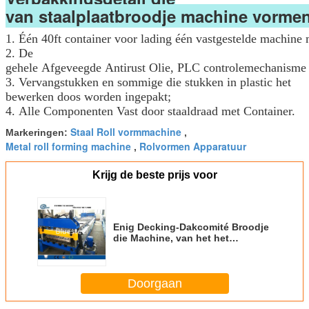
van staalplaatbroodje machine vormen
1. Één 40ft container voor lading één vastgestelde machine
2. De
gehele Afgeveegde Antirust Olie, PLC controlemechanisme
3. Vervangstukken en sommige die stukken in plastic het
bewerken doos worden ingepakt;
4. Alle Componenten Vast door staaldraad met Container.
Staal Roll vormmachine
Markeringen:
,
Metal roll forming machine
Rolvormen Apparatuur
,
Krijg de beste prijs voor
Enig Decking-Dakcomité Broodje
die Machine, van het het
Bladbroodje van het Metaaldak
de Vroegere Machine vormen
Doorgaan