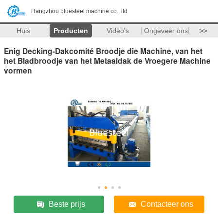
Hangzhou bluesteel machine co., ltd
Huis
Producten
Video's
Ongeveer ons
>>
Enig Decking-Dakcomité Broodje die Machine, van het
het Bladbroodje van het Metaaldak de Vroegere Machine
vormen
Beste prijs
Contacteer ons