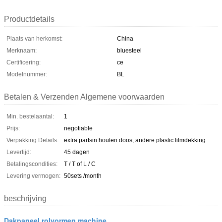
Productdetails
Plaats van herkomst:
China
Merknaam:
bluesteel
Certificering:
ce
Modelnummer:
BL
Betalen & Verzenden Algemene voorwaarden
Min. bestelaantal:
1
Prijs:
negotiable
Verpakking Details:
extra partsin houten doos, andere plastic filmdekking
Levertijd:
45 dagen
Betalingscondities:
T / T of L / C
Levering vermogen:
50sets /month
beschrijving
Dakpaneel rolvormen machine