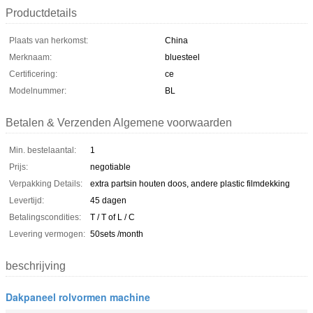
Productdetails
Plaats van herkomst:
China
Merknaam:
bluesteel
Certificering:
ce
Modelnummer:
BL
Betalen & Verzenden Algemene voorwaarden
Min. bestelaantal:
1
Prijs:
negotiable
Verpakking Details:
extra partsin houten doos, andere plastic filmdekking
Levertijd:
45 dagen
Betalingscondities:
T / T of L / C
Levering vermogen:
50sets /month
beschrijving
Dakpaneel rolvormen machine