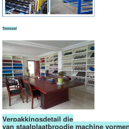
Toonzaal
Verpakkingsdetail die
van staalplaatbroodje machine vormen