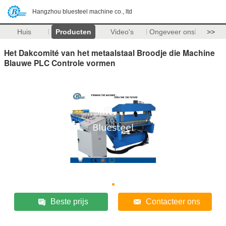
Hangzhou bluesteel machine co., ltd
Huis
Producten
Video's
Ongeveer ons
>>
Het Dakcomité van het metaalstaal Broodje die Machine
Blauwe PLC Controle vormen
Beste prijs
Contacteer ons