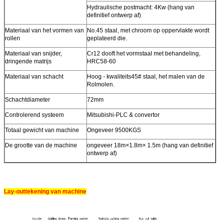
Hydraulische postmacht: 4Kw (hang van
definitief ontwerp af)
Materiaal van het vormen van
No.45 staal, met chroom op oppervlakte wordt
rollen
geplateerd die.
Materiaal van snijder,
Cr12 dooft het vormstaal met behandeling,
dringende matrijs
HRC58-60
Materiaal van schacht
Hoog - kwaliteits45# staal, het malen van de
Rolmolen.
Schachtdiameter
72mm
Controlerend systeem
Mitsubishi-PLC & convertor
Totaal gewicht van machine
Ongeveer 9500KGS
De grootte van de machine
ongeveer 18m×1.8m× 1.5m (hang van definitief
ontwerp af)
Lay-outtekening van machine