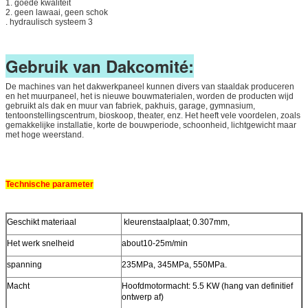
1. goede kwaliteit
2. geen lawaai, geen schok
. hydraulisch systeem 3
Gebruik van Dakcomité:
De machines van het dakwerkpaneel kunnen divers van staaldak produceren
en het muurpaneel, het is nieuwe bouwmaterialen, worden de producten wijd
gebruikt als dak en muur van fabriek, pakhuis, garage, gymnasium,
tentoonstellingscentrum, bioskoop, theater, enz. Het heeft vele voordelen, zoals
gemakkelijke installatie, korte de bouwperiode, schoonheid, lichtgewicht maar
met hoge weerstand.
Technische parameter
Geschikt materiaal
kleurenstaalplaat; 0.307mm,
Het werk snelheid
about10-25m/min
spanning
235MPa, 345MPa, 550MPa.
Macht
Hoofdmotormacht: 5.5 KW (hang van definitief
ontwerp af)