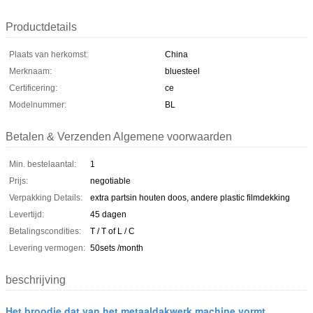
Productdetails
Plaats van herkomst:
China
Merknaam:
bluesteel
Certificering:
ce
Modelnummer:
BL
Betalen & Verzenden Algemene voorwaarden
Min. bestelaantal:
1
Prijs:
negotiable
Verpakking Details:
extra partsin houten doos, andere plastic filmdekking
Levertijd:
45 dagen
Betalingscondities:
T / T of L / C
Levering vermogen:
50sets /month
beschrijving
Het broodje dat van het metaaldakwerk machine vormt