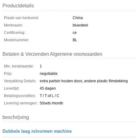
Productdetails
Plaats van herkomst:
China
Merknaam:
bluesteel
Certificering:
ce
Modelnummer:
BL
Betalen & Verzenden Algemene voorwaarden
Min. bestelaantal:
1
Prijs:
negotiable
Verpakking Details:
extra partsin houten doos, andere plastic filmdekking
Levertijd:
45 dagen
Betalingscondities:
T / T of L / C
Levering vermogen:
50sets /month
beschrijving
Dubbele laag rolvormen machine