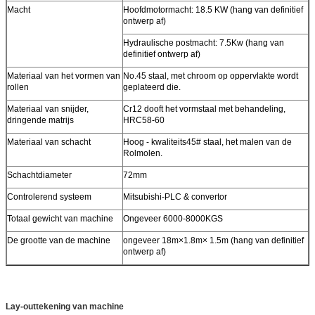
Macht
Hoofdmotormacht: 18.5 KW (hang van definitief
ontwerp af)
Hydraulische postmacht: 7.5Kw (hang van
definitief ontwerp af)
Materiaal van het vormen van
No.45 staal, met chroom op oppervlakte wordt
rollen
geplateerd die.
Materiaal van snijder,
Cr12 dooft het vormstaal met behandeling,
dringende matrijs
HRC58-60
Materiaal van schacht
Hoog - kwaliteits45# staal, het malen van de
Rolmolen.
Schachtdiameter
72mm
Controlerend systeem
Mitsubishi-PLC & convertor
Totaal gewicht van machine
Ongeveer 6000-8000KGS
De grootte van de machine
ongeveer 18m×1.8m× 1.5m (hang van definitief
ontwerp af)
Lay-outtekening van machine