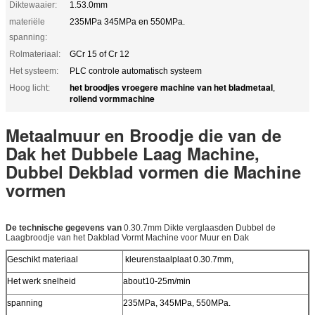
Diktewaaier:
1.53.0mm
materiële
235MPa 345MPa en 550MPa.
spanning:
Rolmateriaal:
GCr 15 of Cr 12
Het systeem:
PLC controle automatisch systeem
het broodjes vroegere machine van het bladmetaal
Hoog licht:
,
rollend vormmachine
Metaalmuur en Broodje die van de
Dak het Dubbele Laag Machine,
Dubbel Dekblad vormen die Machine
vormen
De technische gegevens van
0.30.7mm Dikte verglaasden Dubbel de
Laagbroodje van het Dakblad Vormt Machine voor Muur en Dak
Geschikt materiaal
kleurenstaalplaat 0.30.7mm,
Het werk snelheid
about10-25m/min
spanning
235MPa, 345MPa, 550MPa.