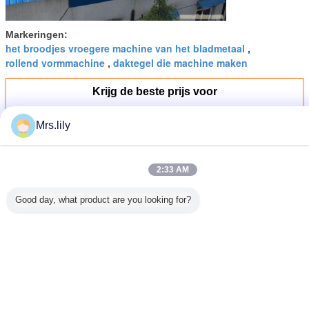
Markeringen:
het broodjes vroegere machine van het bladmetaal
,
rollend vormmachine
daktegel die machine maken
,
Krijg de beste prijs voor
Mrs.lily
Dubbele Laag die Vormt Machine,
het Dubbele Metaal die van het
Dekblad Machine vormen Rolling
2:33 AM
Doorgaan
Good day, what product are you looking for?
Dubbele laag rolvormen machine
Meer