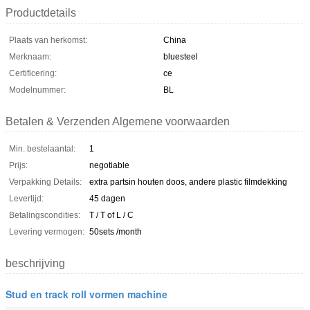
Productdetails
Plaats van herkomst:
China
Merknaam:
bluesteel
Certificering:
ce
Modelnummer:
BL
Betalen & Verzenden Algemene voorwaarden
Min. bestelaantal:
1
Prijs:
negotiable
Verpakking Details:
extra partsin houten doos, andere plastic filmdekking
Levertijd:
45 dagen
Betalingscondities:
T / T of L / C
Levering vermogen:
50sets /month
beschrijving
Stud en track roll vormen machine