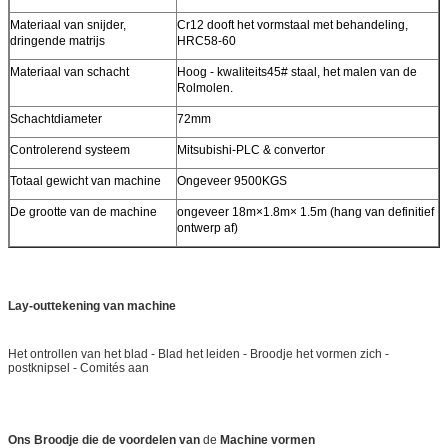
Materiaal van snijder,
Cr12 dooft het vormstaal met behandeling,
dringende matrijs
HRC58-60
Materiaal van schacht
Hoog - kwaliteits45# staal, het malen van de
Rolmolen.
Schachtdiameter
72mm
Controlerend systeem
Mitsubishi-PLC & convertor
Totaal gewicht van machine
Ongeveer 9500KGS
De grootte van de machine
ongeveer 18m×1.8m× 1.5m (hang van definitief
ontwerp af)
Lay-outtekening van machine
Het ontrollen van het blad - Blad het leiden - Broodje het vormen zich -
postknipsel - Comités aan
Ons Broodje die de voordelen van
de
Machine vormen