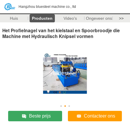
Hangzhou bluesteel machine co., ltd
Huis
Producten
Video's
Ongeveer ons
>>
Het Profielnagel van het kielstaal en Spoorbroodje die
Machine met Hydraulisch Knipsel vormen
Beste prijs
Contacteer ons