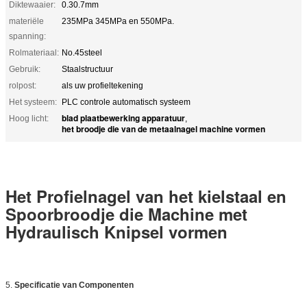
Diktewaaier:
0.30.7mm
materiële
235MPa 345MPa en 550MPa.
spanning:
Rolmateriaal:
No.45steel
Gebruik:
Staalstructuur
rolpost:
als uw profieltekening
Het systeem:
PLC controle automatisch systeem
blad plaatbewerking apparatuur
Hoog licht:
,
het broodje die van de metaalnagel machine vormen
Het Profielnagel van het kielstaal en
Spoorbroodje die Machine met
Hydraulisch Knipsel vormen
5.
Specificatie van Componenten