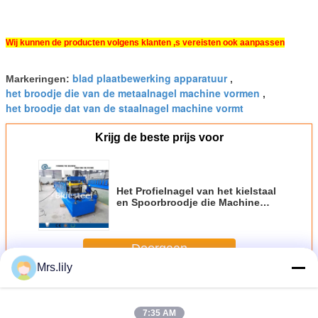
Wij kunnen de producten volgens klanten ‚s vereisten ook aanpassen
blad plaatbewerking apparatuur
Markeringen:
,
het broodje die van de metaalnagel machine vormen
,
het broodje dat van de staalnagel machine vormt
Krijg de beste prijs voor
Het Profielnagel van het kielstaal
en Spoorbroodje die Machine
met Hydraulisch Knipsel vormen
Doorgaan
Mrs.lily
Stud en track roll vormen machine
Meer
7:35 AM