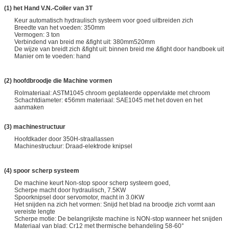
(1) het Hand V.N.-Coiler van 3T
Keur automatisch hydraulisch systeem voor goed uitbreiden zich
Breedte van het voeden: 350mm
Vermogen: 3 ton
Verbindend van breid me &fight uit: 380mm520mm
De wijze van breidt zich &fight uit: binnen breid me &fight door handboek uit
Manier om te voeden: hand
(2) hoofdbroodje die Machine vormen
Rolmateriaal: ASTM1045 chroom geplateerde oppervlakte met chroom
Schachtdiameter: ¢56mm materiaal: SAE1045 met het doven en het
aanmaken
(3) machinestructuur
Hoofdkader door 350H-straallassen
Machinestructuur: Draad-elektrode knipsel
(4) spoor scherp systeem
De machine keurt Non-stop spoor scherp systeem goed,
Scherpe macht door hydraulisch, 7.5KW
Spoorknipsel door servomotor, macht in 3.0KW
Het snijden na zich het vormen: Snijd het blad na broodje zich vormt aan
vereiste lengte
Scherpe motie: De belangrijkste machine is NON-stop wanneer het snijden
Materiaal van blad: Cr12 met thermische behandeling 58-60°