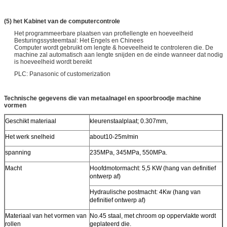
(5) het Kabinet van de computercontrole
Het programmeerbare plaatsen van profiellengte en hoeveelheid
Besturingssysteemtaal: Het Engels en Chinees
Computer wordt gebruikt om lengte & hoeveelheid te controleren die. De
machine zal automatisch aan lengte snijden en de einde wanneer dat nodig
is hoeveelheid wordt bereikt
PLC: Panasonic of customerization
Technische gegevens die van metaalnagel en spoorbroodje machine
vormen
Geschikt materiaal
kleurenstaalplaat; 0.307mm,
Het werk snelheid
about10-25m/min
spanning
235MPa, 345MPa, 550MPa.
Macht
Hoofdmotormacht: 5,5 KW (hang van definitief
ontwerp af)
Hydraulische postmacht: 4Kw (hang van
definitief ontwerp af)
Materiaal van het vormen van
No.45 staal, met chroom op oppervlakte wordt
rollen
geplateerd die.