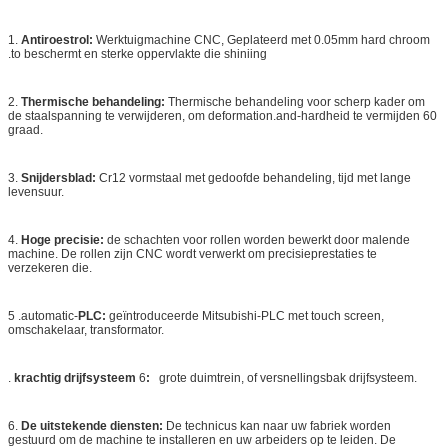
1.
Antiroestrol:
Werktuigmachine CNC, Geplateerd met 0.05mm hard chroom
.to beschermt en sterke oppervlakte die shiniing
2.
Thermische behandeling:
Thermische behandeling voor scherp kader om
de staalspanning te verwijderen, om deformation.and-hardheid te vermijden 60
graad.
3.
Snijdersblad:
Cr12 vormstaal met gedoofde behandeling, tijd met lange
levensuur.
4.
Hoge precisie:
de schachten voor rollen worden bewerkt door malende
machine. De rollen zijn CNC wordt verwerkt om precisieprestaties te
verzekeren die.
5 .automatic-
PLC:
geïntroduceerde Mitsubishi-PLC met touch screen,
omschakelaar, transformator.
.
krachtig drijfsysteem
6
:
grote duimtrein, of versnellingsbak drijfsysteem.
6.
De uitstekende diensten:
De technicus kan naar uw fabriek worden
gestuurd om de machine te installeren en uw arbeiders op te leiden. De